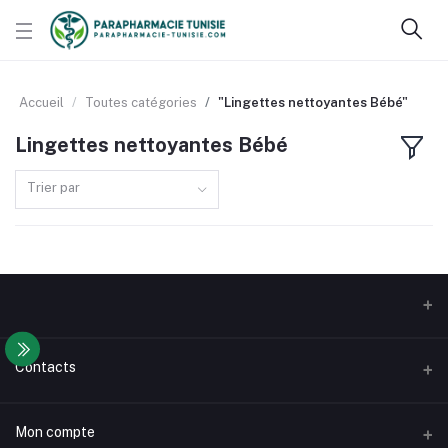
Accueil
Toutes catégories
"Lingettes nettoyantes Bébé"
Lingettes nettoyantes Bébé
Trier par
Contacts
Adresse
Mon compte