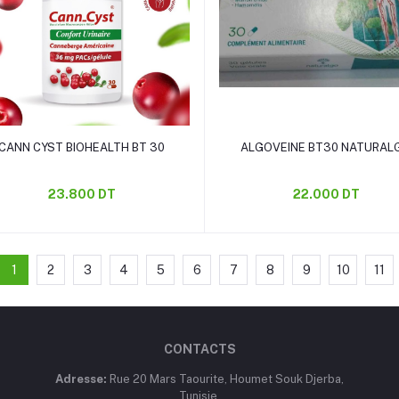
Ajouter au panier
Ajouter au panier
CANN CYST BIOHEALTH BT 30
ALGOVEINE BT30 NATURAL
23.800 DT
22.000 DT
1
2
3
4
5
6
7
8
9
10
11
CONTACTS
Adresse:
Rue 20 Mars Taourite, Houmet Souk Djerba,
Tunisie.