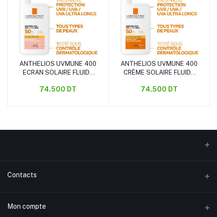
ANTHELIOS UVMUNE 400
ANTHELIOS UVMUNE 400
Ajouter au panier
Ajouter au panier
ECRAN SOLAIRE FLUIDE
CRÈME SOLAIRE FLUIDE
TEINTÉE SPF50+
INVISIBLE SPF50+
74.500 DT
74.500 DT
Contacts
Adresse
Mon compte
Rue 20 Mars Taourite, Houmet Souk Djerba, Tunisie.