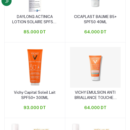
DAYLONG ACTINICA
CICAPLAST BAUME B5+
Ajouter au panier
Ajouter au panier
LOTION SOLAIRE SPF50+
SPF50 40ML
80ML
85.000 DT
64.000 DT
Vichy Capital Soleil Lait
VICHY EMULSION ANTI
Ajouter au panier
Ajouter au panier
SPF50+ 300ML
BRIALLANCE TOUCHER
SEC INVISIBLE ECRAN
93.000 DT
64.000 DT
SPF50 50ML