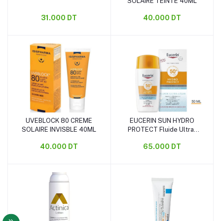
SOLAIRE TEINTE 40ML
31.000 DT
40.000 DT
UVEBLOCK 80 CREME
EUCERIN SUN HYDRO
Ajouter au panier
Ajouter au panier
SOLAIRE INVISBLE 40ML
PROTECT Fluide Ultra-
Léger SPF 50+
40.000 DT
65.000 DT