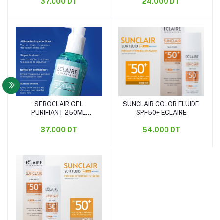
37.000 DT
24.000 DT
SEBOCLAIR GEL
SUNCLAIR COLOR FLUIDE
Ajouter au panier
Ajouter au panier
PURIFIANT 250ML
SPF50+ ECLAIRE
ECLAIRE
37.000 DT
54.000 DT