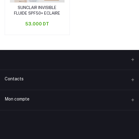
SUNCLAIR INVISIBLE
Ajouter au panier
FLUIDE SPF50+ ECLAIRE
53.000 DT
Contacts
Adresse
Mon compte
Rue 20 Mars Taourite, Houmet Souk Djerba, Tunisie.
S'identifier
Téléphone
(+216) 50 02 38 06
Historique des commandes