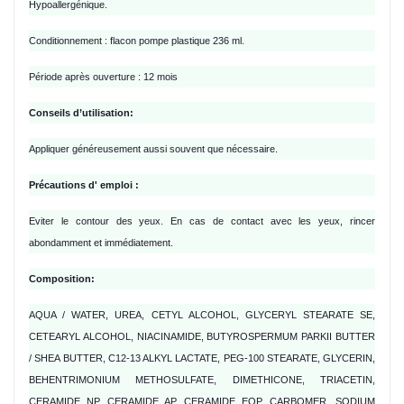
Hypoallergénique.
Conditionnement : flacon pompe plastique 236 ml.
Période après ouverture : 12 mois
Conseils d’utilisation:
Appliquer généreusement aussi souvent que nécessaire.
Précautions d' emploi :
Eviter le contour des yeux. En cas de contact avec les yeux, rincer
abondamment et immédiatement.
Composition:
AQUA / WATER, UREA, CETYL ALCOHOL, GLYCERYL STEARATE SE,
CETEARYL ALCOHOL, NIACINAMIDE, BUTYROSPERMUM PARKII BUTTER
/ SHEA BUTTER, C12-13 ALKYL LACTATE, PEG-100 STEARATE, GLYCERIN,
BEHENTRIMONIUM METHOSULFATE, DIMETHICONE, TRIACETIN,
CERAMIDE NP, CERAMIDE AP, CERAMIDE EOP, CARBOMER, SODIUM