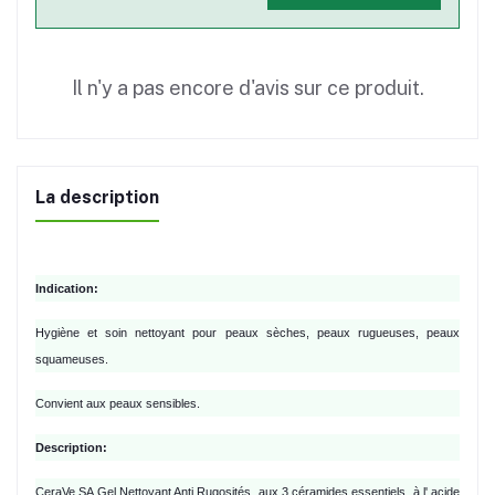
Il n'y a pas encore d'avis sur ce produit.
La description
Indication:
Hygiène et soin nettoyant pour peaux sèches, peaux rugueuses, peaux
squameuses.
Convient aux peaux sensibles.
Description:
CeraVe SA Gel Nettoyant Anti Rugosités, aux 3 céramides essentiels, à l' acide