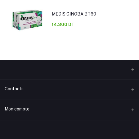
MEDIS GINOBA BT60
14.300 DT
Contacts
Adresse
Mon compte
Rue 20 Mars Taourite, Houmet Souk Djerba, Tunisie.
S'identifier
Téléphone
(+216) 50 02 38 06
Historique des commandes