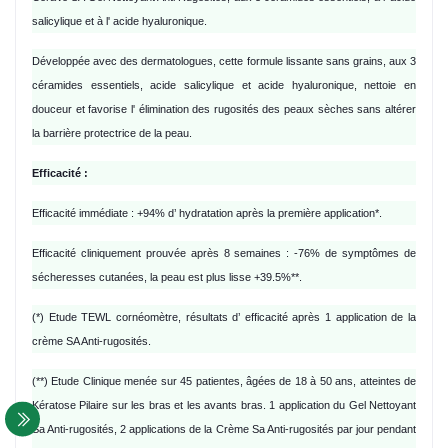
salicylique et à l' acide hyaluronique.
Développée avec des dermatologues, cette formule lissante sans grains, aux 3
céramides essentiels, acide salicylique et acide hyaluronique, nettoie en
douceur et favorise l' élimination des rugosités des peaux sèches sans altérer
la barrière protectrice de la peau.
Efficacité :
Efficacité immédiate : +94% d’ hydratation après la première application*.
Efficacité cliniquement prouvée après 8 semaines : -76% de symptômes de
sécheresses cutanées, la peau est plus lisse +39.5%**.
(*) Etude TEWL cornéomètre, résultats d’ efficacité après 1 application de la
crème SA Anti-rugosités.
(**) Etude Clinique menée sur 45 patientes, âgées de 18 à 50 ans, atteintes de
Kératose Pilaire sur les bras et les avants bras. 1 application du Gel Nettoyant
Sa Anti-rugosités, 2 applications de la Crème Sa Anti-rugosités par jour pendant