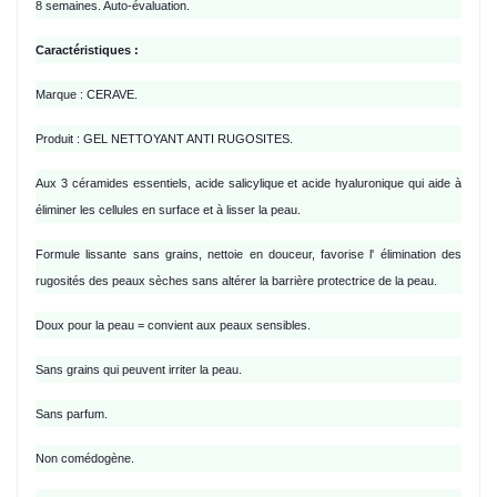
8 semaines. Auto-évaluation.
Caractéristiques :
Marque : CERAVE.
Produit : GEL NETTOYANT ANTI RUGOSITES.
Aux 3 céramides essentiels, acide salicylique et acide hyaluronique qui aide à
éliminer les cellules en surface et à lisser la peau.
Formule lissante sans grains, nettoie en douceur, favorise l' élimination des
rugosités des peaux sèches sans altérer la barrière protectrice de la peau.
Doux pour la peau = convient aux peaux sensibles.
Sans grains qui peuvent irriter la peau.
Sans parfum.
Non comédogène.